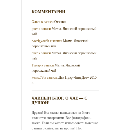
КОММЕНТАРИИ
Ольга
к записи
Отзывы
puer
к записи
Матча. Японский порошковый
чай
pavelgvozdb
к записи
Матча. Японский
порошковый чай
puer
к записи
Матча. Японский порошковый
чай
Тумар
к записи
Матча. Японский
порошковый чай
kento.78
к записи
Шен Пуэр «Бин Дао» 2015
г.
ЧАЙНЫЙ БЛОГ. О ЧАЕ — С
ДУШОЙ!
Друзья! Все статьи написанные на блоге
являются авторскими. Все фотографии -
также. Если вы хотите использовать материал
с нашего сайта, мы не против! Но,