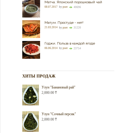
Матча. Японский порошковый чай
08.07.2017
by
puer
40696
Матум. Простуде - нет!
21.03.2014
by
puer
31220
Годжи. Польза в каждой ягоде
06.06.2014
by
puer
23754
ХИТЫ ПРОДАЖ
Улун "Банановый рай"
2,000.00
₸
Улун "Сочный персик"
2,000.00
₸