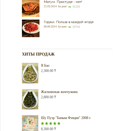
Матум. Простуде - нет!
21.03.2014
by
puer
31219
Годжи. Польза в каждой ягоде
06.06.2014
by
puer
23754
ХИТЫ ПРОДАЖ
Я Бао
2,300.00
₸
Жасминовая жемчужина
2,800.00
₸
Шу Пуэр "Баньна Фэнцин" 2008 г.
Оценка
8,300.00
5.00
₸