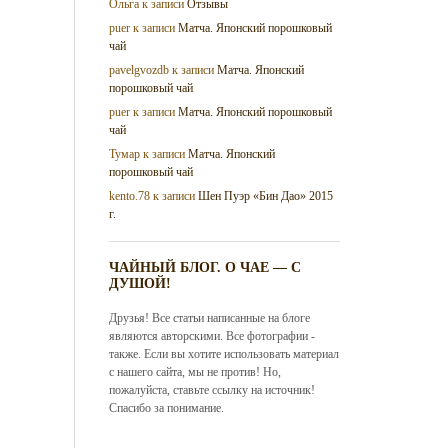
Ольга
к записи
Отзывы
puer
к записи
Матча. Японский порошковый
чай
pavelgvozdb
к записи
Матча. Японский
порошковый чай
puer
к записи
Матча. Японский порошковый
чай
Тумар
к записи
Матча. Японский
порошковый чай
kento.78
к записи
Шен Пуэр «Бин Дао» 2015
г.
ЧАЙНЫЙ БЛОГ. О ЧАЕ — С
ДУШОЙ!
Друзья! Все статьи написанные на блоге
являются авторскими. Все фотографии -
также. Если вы хотите использовать материал
с нашего сайта, мы не против! Но,
пожалуйста, ставьте ссылку на источник!
Спасибо за понимание.