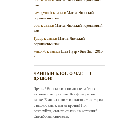
чай
pavelgvozdb
к записи
Матча. Японский
порошковый чай
puer
к записи
Матча. Японский порошковый
чай
Тумар
к записи
Матча. Японский
порошковый чай
kento.78
к записи
Шен Пуэр «Бин Дао» 2015
г.
ЧАЙНЫЙ БЛОГ. О ЧАЕ — С
ДУШОЙ!
Друзья! Все статьи написанные на блоге
являются авторскими. Все фотографии -
также. Если вы хотите использовать материал
с нашего сайта, мы не против! Но,
пожалуйста, ставьте ссылку на источник!
Спасибо за понимание.