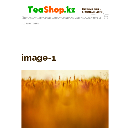
Интернет-магазин качественного китайского чая в
Казахстане
image-1