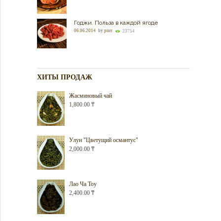
Годжи. Польза в каждой ягоде
06.06.2014
by
puer
23754
ХИТЫ ПРОДАЖ
Жасминовый чай
1,800.00
₸
Улун "Цветущий османтус"
2,000.00
₸
Лао Ча Тоу
2,400.00
₸