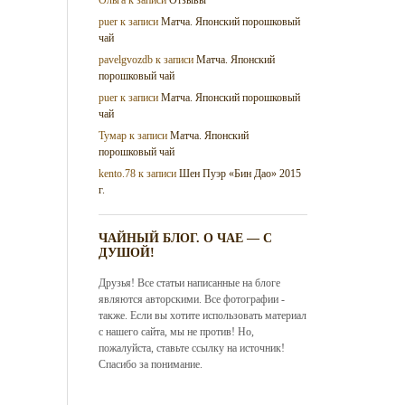
puer
к записи
Матча. Японский порошковый
чай
pavelgvozdb
к записи
Матча. Японский
порошковый чай
puer
к записи
Матча. Японский порошковый
чай
Тумар
к записи
Матча. Японский
порошковый чай
kento.78
к записи
Шен Пуэр «Бин Дао» 2015
г.
ЧАЙНЫЙ БЛОГ. О ЧАЕ — С
ДУШОЙ!
Друзья! Все статьи написанные на блоге
являются авторскими. Все фотографии -
также. Если вы хотите использовать материал
с нашего сайта, мы не против! Но,
пожалуйста, ставьте ссылку на источник!
Спасибо за понимание.