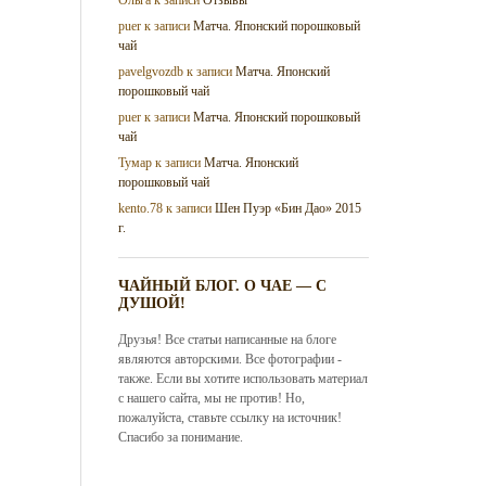
puer
к записи
Матча. Японский порошковый
чай
pavelgvozdb
к записи
Матча. Японский
порошковый чай
puer
к записи
Матча. Японский порошковый
чай
Тумар
к записи
Матча. Японский
порошковый чай
kento.78
к записи
Шен Пуэр «Бин Дао» 2015
г.
ЧАЙНЫЙ БЛОГ. О ЧАЕ — С
ДУШОЙ!
Друзья! Все статьи написанные на блоге
являются авторскими. Все фотографии -
также. Если вы хотите использовать материал
с нашего сайта, мы не против! Но,
пожалуйста, ставьте ссылку на источник!
Спасибо за понимание.