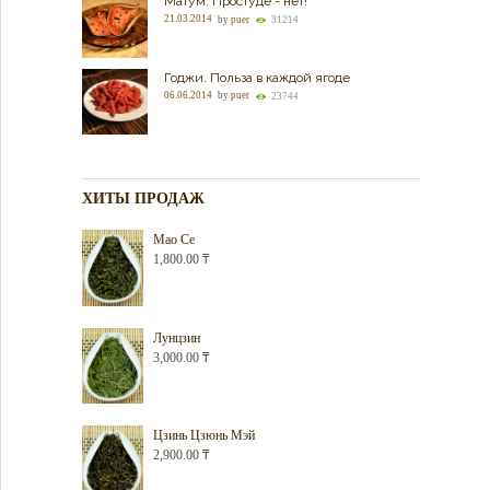
Матум. Простуде - нет!
21.03.2014
by
puer
31214
Годжи. Польза в каждой ягоде
06.06.2014
by
puer
23744
ХИТЫ ПРОДАЖ
Мао Се
1,800.00
₸
Лунцзин
3,000.00
₸
Цзинь Цзюнь Мэй
2,900.00
₸