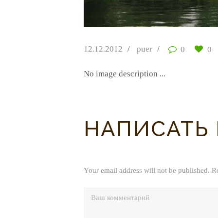
12.12.2012
puer
0
0
No image description ...
НАПИСАТЬ
Your email address will not be published. R