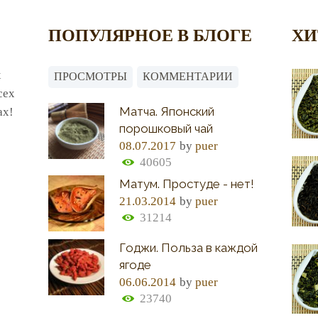
ПОПУЛЯРНОЕ В БЛОГЕ
ХИ
х
ПРОСМОТРЫ
КОММЕНТАРИИ
сех
Матча. Японский
ах!
порошковый чай
08.07.2017
by
puer
40605
Матум. Простуде - нет!
21.03.2014
by
puer
31214
Годжи. Польза в каждой
ягоде
06.06.2014
by
puer
23740