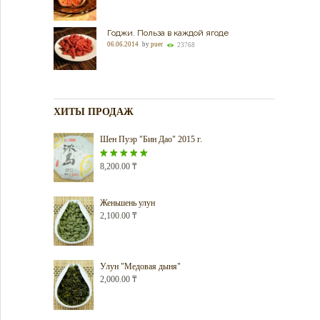
Годжи. Польза в каждой ягоде
06.06.2014
by
puer
23768
ХИТЫ ПРОДАЖ
Шен Пуэр "Бин Дао" 2015 г.
Оценка
8,200.00
5.00
₸
из 5
Женьшень улун
2,100.00
₸
Улун "Медовая дыня"
2,000.00
₸