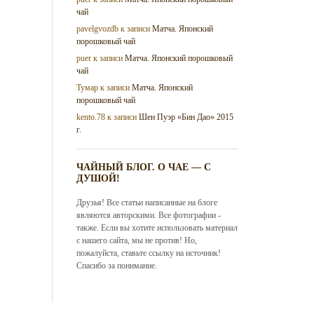
чай
pavelgvozdb
к записи
Матча. Японский
порошковый чай
puer
к записи
Матча. Японский порошковый
чай
Тумар
к записи
Матча. Японский
порошковый чай
kento.78
к записи
Шен Пуэр «Бин Дао» 2015
г.
ЧАЙНЫЙ БЛОГ. О ЧАЕ — С
ДУШОЙ!
Друзья! Все статьи написанные на блоге
являются авторскими. Все фотографии -
также. Если вы хотите использовать материал
с нашего сайта, мы не против! Но,
пожалуйста, ставьте ссылку на источник!
Спасибо за понимание.