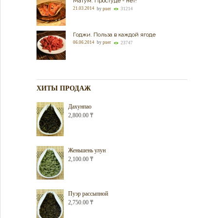
Матум. Простуде - нет!
21.03.2014
by
puer
31214
Годжи. Польза в каждой ягоде
06.06.2014
by
puer
23747
ХИТЫ ПРОДАЖ
Дахунпао
2,800.00
₸
Женьшень улун
2,100.00
₸
Пуэр рассыпной
2,750.00
₸