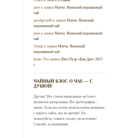
puer
к записи
Матча. Японский порошковый
чай
pavelgvozdb
к записи
Матча. Японский
порошковый чай
puer
к записи
Матча. Японский порошковый
чай
Тумар
к записи
Матча. Японский
порошковый чай
kento.78
к записи
Шен Пуэр «Бин Дао» 2015
г.
ЧАЙНЫЙ БЛОГ. О ЧАЕ — С
ДУШОЙ!
Друзья! Все статьи написанные на блоге
являются авторскими. Все фотографии -
также. Если вы хотите использовать материал
с нашего сайта, мы не против! Но,
пожалуйста, ставьте ссылку на источник!
Спасибо за понимание.