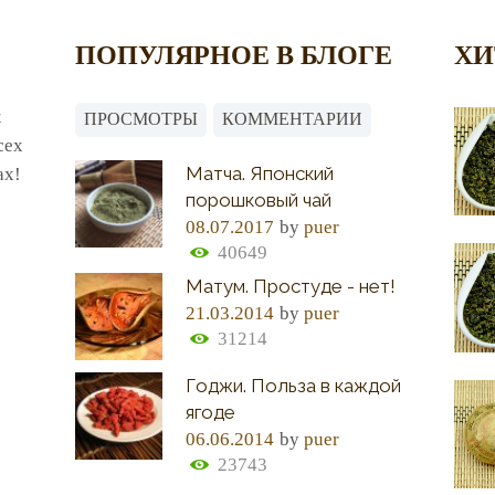
ПОПУЛЯРНОЕ В БЛОГЕ
ХИ
х
ПРОСМОТРЫ
КОММЕНТАРИИ
сех
Матча. Японский
ах!
порошковый чай
08.07.2017
by
puer
40649
Матум. Простуде - нет!
21.03.2014
by
puer
31214
Годжи. Польза в каждой
ягоде
06.06.2014
by
puer
23743