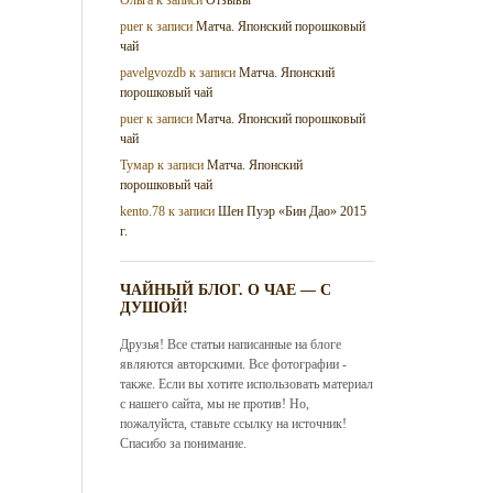
puer
к записи
Матча. Японский порошковый
чай
pavelgvozdb
к записи
Матча. Японский
порошковый чай
puer
к записи
Матча. Японский порошковый
чай
Тумар
к записи
Матча. Японский
порошковый чай
kento.78
к записи
Шен Пуэр «Бин Дао» 2015
г.
ЧАЙНЫЙ БЛОГ. О ЧАЕ — С
ДУШОЙ!
Друзья! Все статьи написанные на блоге
являются авторскими. Все фотографии -
также. Если вы хотите использовать материал
с нашего сайта, мы не против! Но,
пожалуйста, ставьте ссылку на источник!
Спасибо за понимание.