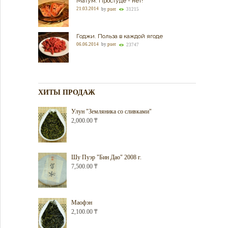
Матум. Простуде - нет!
21.03.2014
by
puer
31215
Годжи. Польза в каждой ягоде
06.06.2014
by
puer
23747
ХИТЫ ПРОДАЖ
Улун "Земляника со сливками"
2,000.00
₸
Шу Пуэр "Бин Дао" 2008 г.
7,500.00
₸
Маофэн
2,100.00
₸