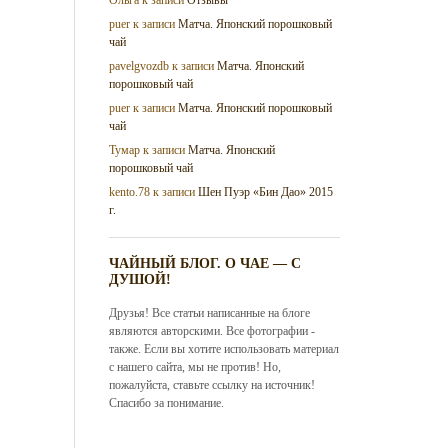
puer
к записи
Матча. Японский порошковый
чай
pavelgvozdb
к записи
Матча. Японский
порошковый чай
puer
к записи
Матча. Японский порошковый
чай
Тумар
к записи
Матча. Японский
порошковый чай
kento.78
к записи
Шен Пуэр «Бин Дао» 2015
г.
ЧАЙНЫЙ БЛОГ. О ЧАЕ — С
ДУШОЙ!
Друзья! Все статьи написанные на блоге
являются авторскими. Все фотографии -
также. Если вы хотите использовать материал
с нашего сайта, мы не против! Но,
пожалуйста, ставьте ссылку на источник!
Спасибо за понимание.