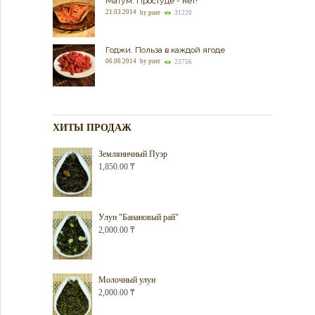
Матум. Простуде - нет!
21.03.2014
by
puer
31220
Годжи. Польза в каждой ягоде
06.06.2014
by
puer
23756
ХИТЫ ПРОДАЖ
Земляничный Пуэр
1,850.00
₸
Улун "Банановый рай"
2,000.00
₸
Молочный улун
2,000.00
₸