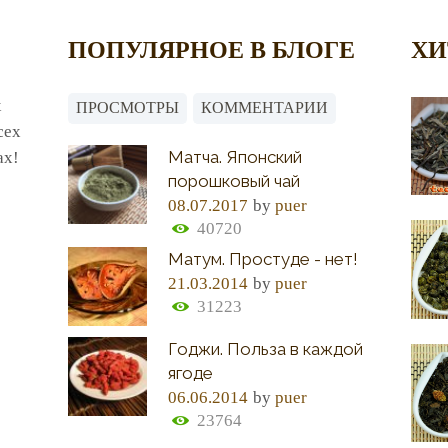
ПОПУЛЯРНОЕ В БЛОГЕ
ХИ
х
ПРОСМОТРЫ
КОММЕНТАРИИ
сех
Матча. Японский
ах!
порошковый чай
08.07.2017
by
puer
40720
Матум. Простуде - нет!
21.03.2014
by
puer
31223
Годжи. Польза в каждой
ягоде
06.06.2014
by
puer
23764