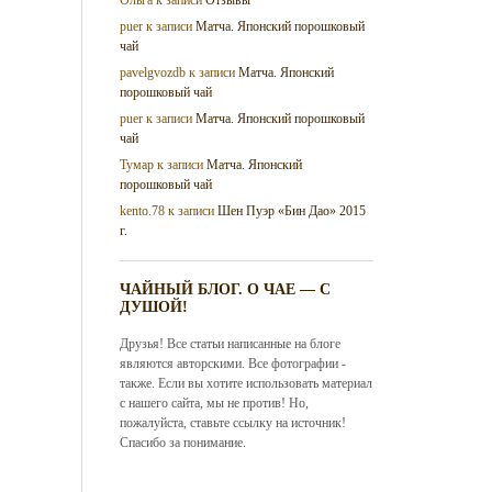
puer
к записи
Матча. Японский порошковый
чай
pavelgvozdb
к записи
Матча. Японский
порошковый чай
puer
к записи
Матча. Японский порошковый
чай
Тумар
к записи
Матча. Японский
порошковый чай
kento.78
к записи
Шен Пуэр «Бин Дао» 2015
г.
ЧАЙНЫЙ БЛОГ. О ЧАЕ — С
ДУШОЙ!
Друзья! Все статьи написанные на блоге
являются авторскими. Все фотографии -
также. Если вы хотите использовать материал
с нашего сайта, мы не против! Но,
пожалуйста, ставьте ссылку на источник!
Спасибо за понимание.