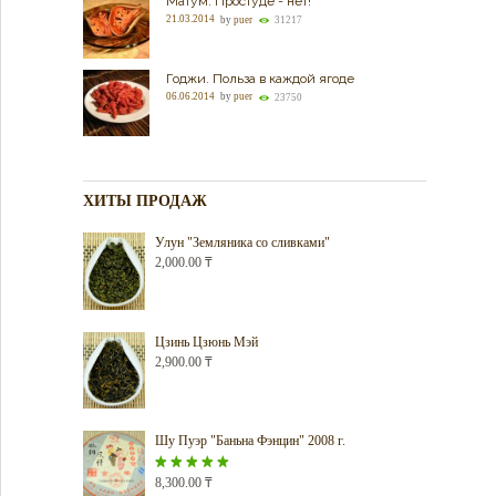
Матум. Простуде - нет!
21.03.2014
by
puer
31217
Годжи. Польза в каждой ягоде
06.06.2014
by
puer
23750
ХИТЫ ПРОДАЖ
Улун "Земляника со сливками"
2,000.00
₸
Цзинь Цзюнь Мэй
2,900.00
₸
Шу Пуэр "Баньна Фэнцин" 2008 г.
Оценка
8,300.00
5.00
₸
из 5