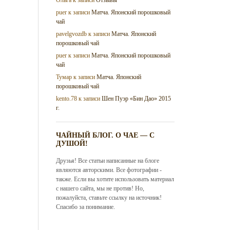
puer
к записи
Матча. Японский порошковый
чай
pavelgvozdb
к записи
Матча. Японский
порошковый чай
puer
к записи
Матча. Японский порошковый
чай
Тумар
к записи
Матча. Японский
порошковый чай
kento.78
к записи
Шен Пуэр «Бин Дао» 2015
г.
ЧАЙНЫЙ БЛОГ. О ЧАЕ — С
ДУШОЙ!
Друзья! Все статьи написанные на блоге
являются авторскими. Все фотографии -
также. Если вы хотите использовать материал
с нашего сайта, мы не против! Но,
пожалуйста, ставьте ссылку на источник!
Спасибо за понимание.