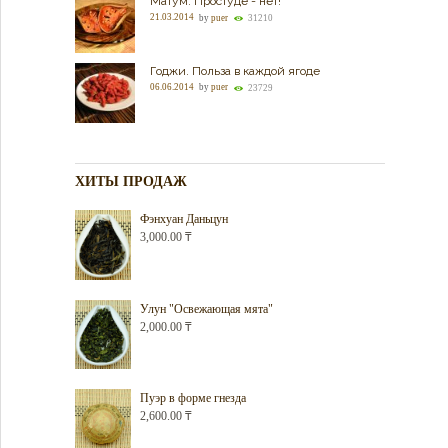
Матум. Простуде - нет!
21.03.2014
by
puer
31210
Годжи. Польза в каждой ягоде
06.06.2014
by
puer
23729
ХИТЫ ПРОДАЖ
Фэнхуан Даньцун
3,000.00
₸
Улун "Освежающая мята"
2,000.00
₸
Пуэр в форме гнезда
2,600.00
₸