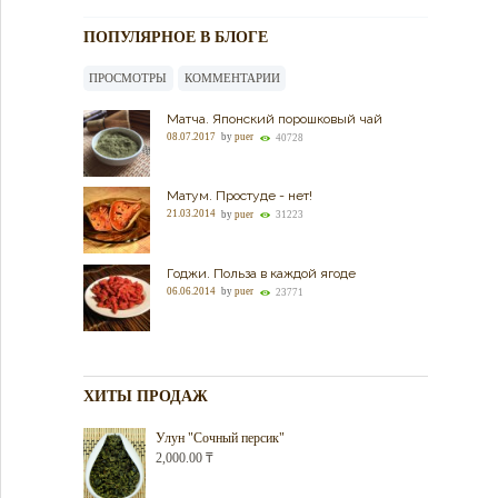
ПОПУЛЯРНОЕ В БЛОГЕ
ПРОСМОТРЫ
КОММЕНТАРИИ
Матча. Японский порошковый чай
08.07.2017
by
puer
40728
Матум. Простуде - нет!
21.03.2014
by
puer
31223
Годжи. Польза в каждой ягоде
06.06.2014
by
puer
23771
ХИТЫ ПРОДАЖ
Улун "Сочный персик"
2,000.00
₸