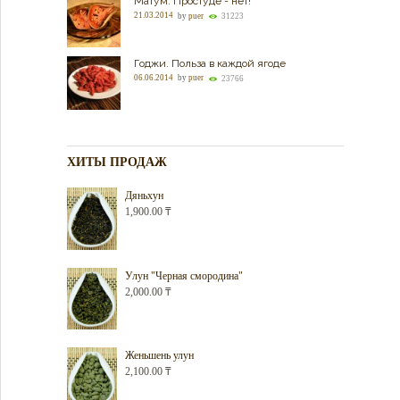
Матум. Простуде - нет!
21.03.2014
by
puer
31223
Годжи. Польза в каждой ягоде
06.06.2014
by
puer
23766
ХИТЫ ПРОДАЖ
Дяньхун
1,900.00
₸
Улун "Черная смородина"
2,000.00
₸
Женьшень улун
2,100.00
₸