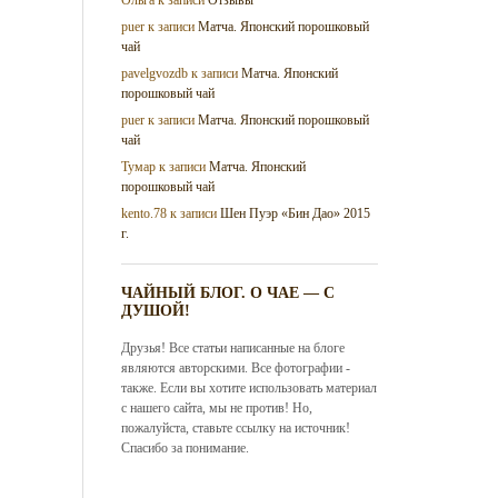
puer
к записи
Матча. Японский порошковый
чай
pavelgvozdb
к записи
Матча. Японский
порошковый чай
puer
к записи
Матча. Японский порошковый
чай
Тумар
к записи
Матча. Японский
порошковый чай
kento.78
к записи
Шен Пуэр «Бин Дао» 2015
г.
ЧАЙНЫЙ БЛОГ. О ЧАЕ — С
ДУШОЙ!
Друзья! Все статьи написанные на блоге
являются авторскими. Все фотографии -
также. Если вы хотите использовать материал
с нашего сайта, мы не против! Но,
пожалуйста, ставьте ссылку на источник!
Спасибо за понимание.