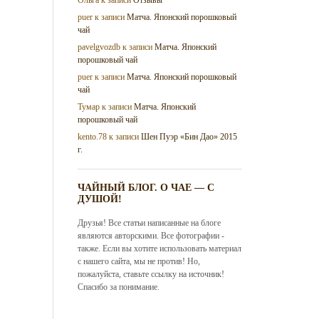
puer
к записи
Матча. Японский порошковый
чай
pavelgvozdb
к записи
Матча. Японский
порошковый чай
puer
к записи
Матча. Японский порошковый
чай
Тумар
к записи
Матча. Японский
порошковый чай
kento.78
к записи
Шен Пуэр «Бин Дао» 2015
г.
ЧАЙНЫЙ БЛОГ. О ЧАЕ — С
ДУШОЙ!
Друзья! Все статьи написанные на блоге
являются авторскими. Все фотографии -
также. Если вы хотите использовать материал
с нашего сайта, мы не против! Но,
пожалуйста, ставьте ссылку на источник!
Спасибо за понимание.