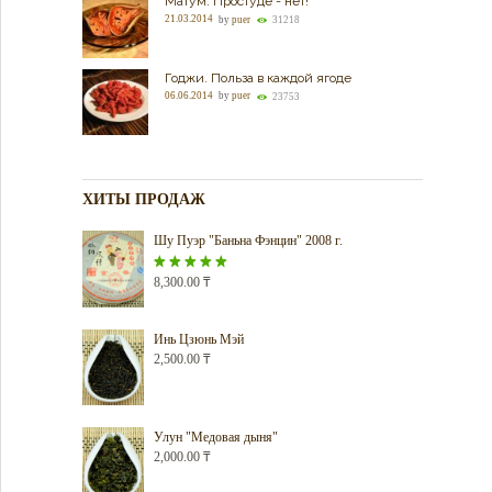
Матум. Простуде - нет!
21.03.2014
by
puer
31218
Годжи. Польза в каждой ягоде
06.06.2014
by
puer
23753
ХИТЫ ПРОДАЖ
Шу Пуэр "Баньна Фэнцин" 2008 г.
Оценка
8,300.00
5.00
₸
из 5
Инь Цзюнь Мэй
2,500.00
₸
Улун "Медовая дыня"
2,000.00
₸