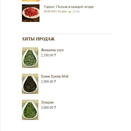
Годжи. Польза в каждой ягоде
06.06.2014
by
puer
23786
ХИТЫ ПРОДАЖ
Женьшень улун
2,100.00
₸
Цзинь Цзюнь Мэй
2,900.00
₸
Лунцзин
3,000.00
₸