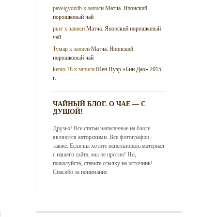
pavelgvozdb
к записи
Матча. Японский
порошковый чай
puer
к записи
Матча. Японский порошковый
чай
Тумар
к записи
Матча. Японский
порошковый чай
kento.78
к записи
Шен Пуэр «Бин Дао» 2015
г.
ЧАЙНЫЙ БЛОГ. О ЧАЕ — С
ДУШОЙ!
Друзья! Все статьи написанные на блоге
являются авторскими. Все фотографии -
также. Если вы хотите использовать материал
с нашего сайта, мы не против! Но,
пожалуйста, ставьте ссылку на источник!
Спасибо за понимание.