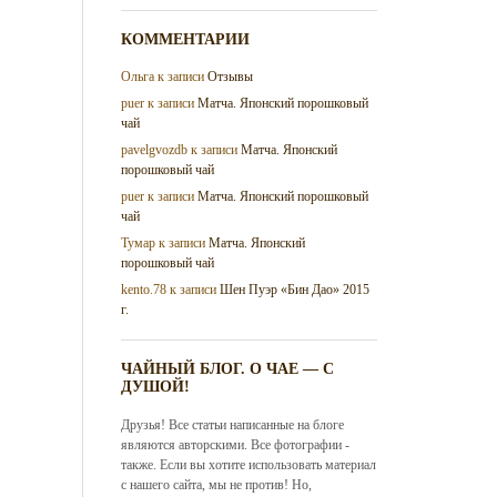
КОММЕНТАРИИ
Ольга
к записи
Отзывы
puer
к записи
Матча. Японский порошковый
чай
pavelgvozdb
к записи
Матча. Японский
порошковый чай
puer
к записи
Матча. Японский порошковый
чай
Тумар
к записи
Матча. Японский
порошковый чай
kento.78
к записи
Шен Пуэр «Бин Дао» 2015
г.
ЧАЙНЫЙ БЛОГ. О ЧАЕ — С
ДУШОЙ!
Друзья! Все статьи написанные на блоге
являются авторскими. Все фотографии -
также. Если вы хотите использовать материал
с нашего сайта, мы не против! Но,