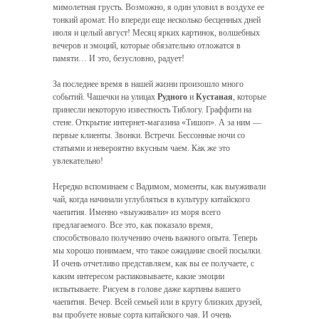
мимолетная грусть. Возможно, я один уловил в воздухе ее
тонкий аромат. Но впереди еще несколько бесценных дней
июля и целый август! Месяц ярких картинок, волшебных
вечеров и эмоций, которые обязательно отложатся в
памяти… И это, безусловно, радует!
За последнее время в нашей жизни произошло много
событий. Чашечки на улицах
Рудного
и
Кустаная
, которые
принесли некоторую известность Тиблогу. Граффити на
стене. Открытие интернет-магазина «Тишоп». А за ним —
первые клиенты. Звонки. Встречи. Бессонные ночи со
статьями и невероятно вкусным чаем. Как же это
увлекательно!
Нередко вспоминаем с Вадимом, моменты, как выуживали
чай, когда начинали углубляться в культуру китайского
чаепития. Именно «выуживали» из моря всего
предлагаемого. Все это, как показало время,
способствовало получению очень важного опыта. Теперь
мы хорошо понимаем, что такое ожидание своей посылки.
И очень отчетливо представляем, как вы ее получаете, с
каким интересом распаковываете, какие эмоции
испытываете. Рисуем в голове даже картины вашего
чаепития. Вечер. Всей семьей или в кругу близких друзей,
вы пробуете новые сорта китайского чая. И очень