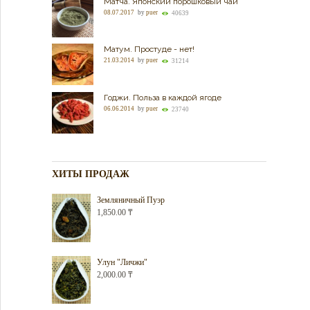
Матча. Японский порошковый чай
08.07.2017
by
puer
40639
Матум. Простуде - нет!
21.03.2014
by
puer
31214
Годжи. Польза в каждой ягоде
06.06.2014
by
puer
23740
ХИТЫ ПРОДАЖ
Земляничный Пуэр
1,850.00
₸
Улун "Личжи"
2,000.00
₸