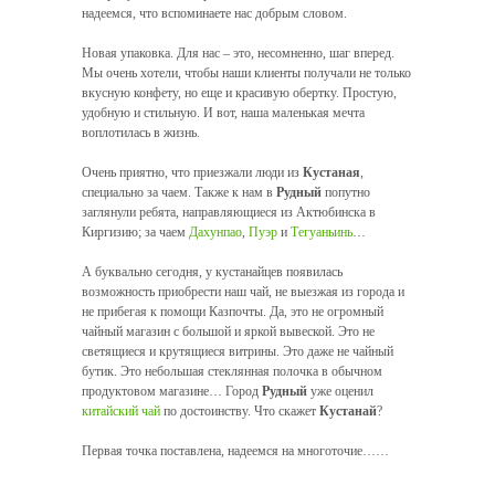
надеемся, что вспоминаете нас добрым словом.
Новая упаковка. Для нас – это, несомненно, шаг вперед.
Мы очень хотели, чтобы наши клиенты получали не только
вкусную конфету, но еще и красивую обертку. Простую,
удобную и стильную. И вот, наша маленькая мечта
воплотилась в жизнь.
Очень приятно, что приезжали люди из
Кустаная
,
специально за чаем. Также к нам в
Рудный
попутно
заглянули ребята, направляющиеся из Актюбинска в
Киргизию; за чаем
Дахунпао
,
Пуэр
и
Тегуаньинь
…
А буквально сегодня, у кустанайцев появилась
возможность приобрести наш чай, не выезжая из города и
не прибегая к помощи Казпочты. Да, это не огромный
чайный магазин с большой и яркой вывеской. Это не
светящиеся и крутящиеся витрины. Это даже не чайный
бутик. Это небольшая стеклянная полочка в обычном
продуктовом магазине… Город
Рудный
уже оценил
китайский чай
по достоинству. Что скажет
Кустанай
?
Первая точка поставлена, надеемся на многоточие……