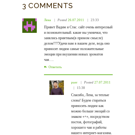
3 COMMENTS
Лена
Posted
26.07.2011
23:33
Привет Вадим и Стас. сайт очень интересный
и позновательный. какие вы умнички, что
занялись приятным(в прямом смысле)
делом!!!!Удачи вам в вашем деле, ведь оно
приносит людям самые положительные
эмоции при вкушении новых эроматов
чая….
Ответить
puer
Posted
27.07.2011
15:38
Спасибо, Лена, за теплые
слова! Будем стараться
приносить людям как
можно больше эмоций со
знаком «+», посредством
постов, фотографий,
хорошего чая и работы
нашего интернет-магазина.