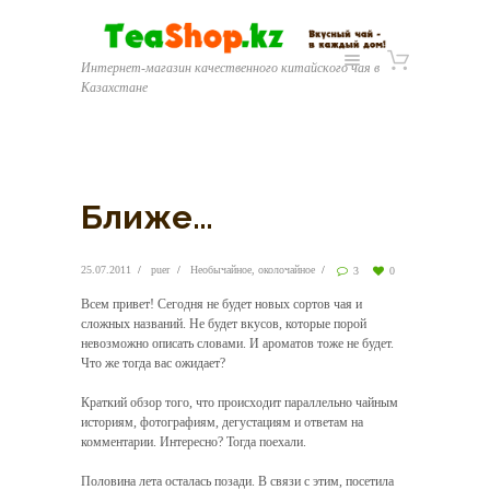
Интернет-магазин качественного китайского чая в
Казахстане
Ближе…
25.07.2011
puer
Необычайное, околочайное
3
0
Всем привет! Сегодня не будет новых сортов чая и
сложных названий. Не будет вкусов, которые порой
невозможно описать словами. И ароматов тоже не будет.
Что же тогда вас ожидает?
Краткий обзор того, что происходит параллельно чайным
историям, фотографиям, дегустациям и ответам на
комментарии. Интересно? Тогда поехали.
Половина лета осталась позади. В связи с этим, посетила