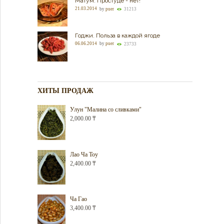
Матум. Простуде - нет!
21.03.2014
by
puer
31213
Годжи. Польза в каждой ягоде
06.06.2014
by
puer
23733
ХИТЫ ПРОДАЖ
Улун "Малина со сливками"
2,000.00
₸
Лао Ча Тоу
2,400.00
₸
Ча Гао
3,400.00
₸