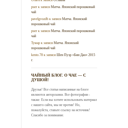
puer
к записи
Матча. Японский порошковый
чай
pavelgvozdb
к записи
Матча. Японский
порошковый чай
puer
к записи
Матча. Японский порошковый
чай
Тумар
к записи
Матча. Японский
порошковый чай
kento.78
к записи
Шен Пуэр «Бин Дао» 2015
г.
ЧАЙНЫЙ БЛОГ. О ЧАЕ — С
ДУШОЙ!
Друзья! Все статьи написанные на блоге
являются авторскими. Все фотографии -
также. Если вы хотите использовать материал
с нашего сайта, мы не против! Но,
пожалуйста, ставьте ссылку на источник!
Спасибо за понимание.