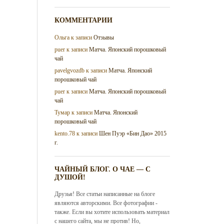
КОММЕНТАРИИ
Ольга
к записи
Отзывы
puer
к записи
Матча. Японский порошковый
чай
pavelgvozdb
к записи
Матча. Японский
порошковый чай
puer
к записи
Матча. Японский порошковый
чай
Тумар
к записи
Матча. Японский
порошковый чай
kento.78
к записи
Шен Пуэр «Бин Дао» 2015
г.
ЧАЙНЫЙ БЛОГ. О ЧАЕ — С
ДУШОЙ!
Друзья! Все статьи написанные на блоге
являются авторскими. Все фотографии -
также. Если вы хотите использовать материал
с нашего сайта, мы не против! Но,