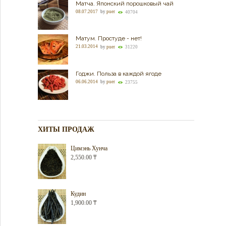
Матча. Японский порошковый чай
08.07.2017
by
puer
40704
Матум. Простуде - нет!
21.03.2014
by
puer
31220
Годжи. Польза в каждой ягоде
06.06.2014
by
puer
23755
ХИТЫ ПРОДАЖ
Цимэнь Хунча
2,550.00
₸
Кудин
1,900.00
₸