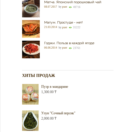
Матча. Японский порошковый чай
08.07.2017
by
puer
40716
Матум. Простуде - нет!
21.03.2014
by
puer
31222
Годжи. Польза в каждой ягоде
06.06.2014
by
puer
23761
ХИТЫ ПРОДАЖ
Пуэр в мандарине
1,300.00
₸
Улун "Сочный персик"
2,000.00
₸