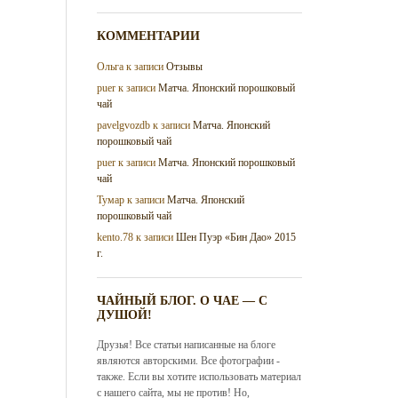
КОММЕНТАРИИ
Ольга
к записи
Отзывы
puer
к записи
Матча. Японский порошковый
чай
pavelgvozdb
к записи
Матча. Японский
порошковый чай
puer
к записи
Матча. Японский порошковый
чай
Тумар
к записи
Матча. Японский
порошковый чай
kento.78
к записи
Шен Пуэр «Бин Дао» 2015
г.
ЧАЙНЫЙ БЛОГ. О ЧАЕ — С
ДУШОЙ!
Друзья! Все статьи написанные на блоге
являются авторскими. Все фотографии -
также. Если вы хотите использовать материал
с нашего сайта, мы не против! Но,