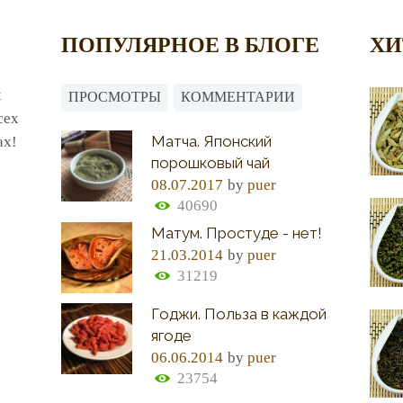
ПОПУЛЯРНОЕ В БЛОГЕ
ХИ
х
ПРОСМОТРЫ
КОММЕНТАРИИ
сех
Матча. Японский
ах!
порошковый чай
08.07.2017
by
puer
40690
Матум. Простуде - нет!
21.03.2014
by
puer
31219
Годжи. Польза в каждой
ягоде
06.06.2014
by
puer
23754