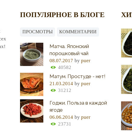
ПОПУЛЯРНОЕ В БЛОГЕ
ХИ
х
ПРОСМОТРЫ
КОММЕНТАРИИ
сех
Матча. Японский
ах!
порошковый чай
08.07.2017
by
puer
40582
Матум. Простуде - нет!
21.03.2014
by
puer
31212
Годжи. Польза в каждой
ягоде
06.06.2014
by
puer
23731