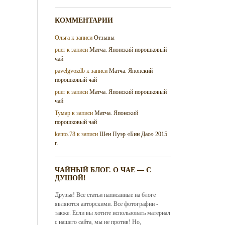
КОММЕНТАРИИ
Ольга
к записи
Отзывы
puer
к записи
Матча. Японский порошковый
чай
pavelgvozdb
к записи
Матча. Японский
порошковый чай
puer
к записи
Матча. Японский порошковый
чай
Тумар
к записи
Матча. Японский
порошковый чай
kento.78
к записи
Шен Пуэр «Бин Дао» 2015
г.
ЧАЙНЫЙ БЛОГ. О ЧАЕ — С
ДУШОЙ!
Друзья! Все статьи написанные на блоге
являются авторскими. Все фотографии -
также. Если вы хотите использовать материал
с нашего сайта, мы не против! Но,