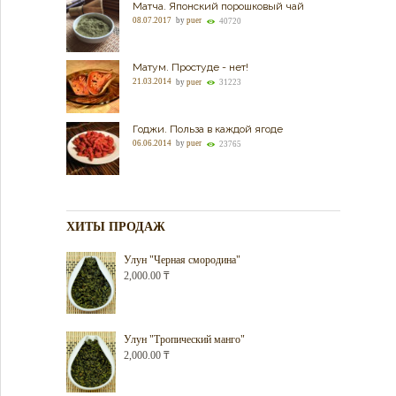
Матча. Японский порошковый чай
08.07.2017
by
puer
40720
Матум. Простуде - нет!
21.03.2014
by
puer
31223
Годжи. Польза в каждой ягоде
06.06.2014
by
puer
23765
ХИТЫ ПРОДАЖ
Улун "Черная смородина"
2,000.00
₸
Улун "Тропический манго"
2,000.00
₸