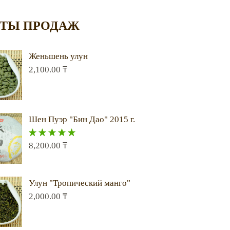
ТЫ ПРОДАЖ
Женьшень улун
2,100.00
₸
Шен Пуэр "Бин Дао" 2015 г.
8,200.00
₸
Оценка
5.00
из 5
Улун "Тропический манго"
2,000.00
₸