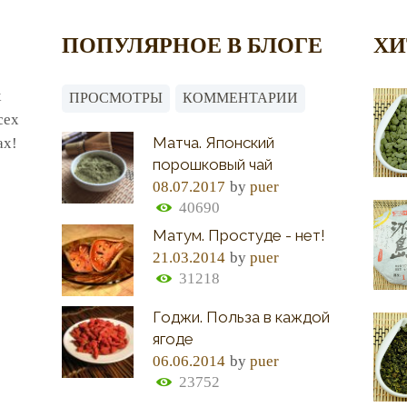
ПОПУЛЯРНОЕ В БЛОГЕ
ХИ
х
ПРОСМОТРЫ
КОММЕНТАРИИ
сех
Матча. Японский
ах!
порошковый чай
08.07.2017
by
puer
40690
Матум. Простуде - нет!
21.03.2014
by
puer
31218
Годжи. Польза в каждой
ягоде
06.06.2014
by
puer
23752