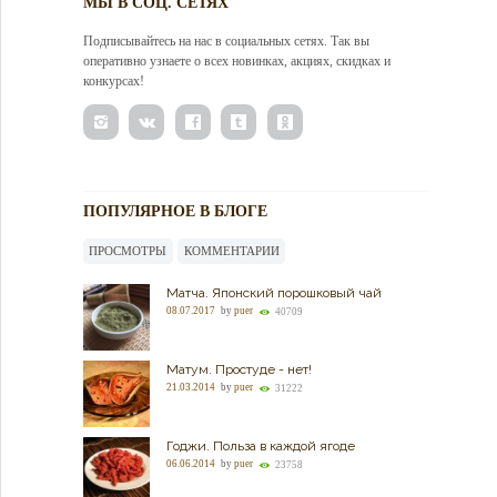
МЫ В СОЦ. СЕТЯХ
Подписывайтесь на нас в социальных сетях. Так вы
оперативно узнаете о всех новинках, акциях, скидках и
конкурсах!
ПОПУЛЯРНОЕ В БЛОГЕ
ПРОСМОТРЫ
КОММЕНТАРИИ
Матча. Японский порошковый чай
08.07.2017
by
puer
40709
Матум. Простуде - нет!
21.03.2014
by
puer
31222
Годжи. Польза в каждой ягоде
06.06.2014
by
puer
23758