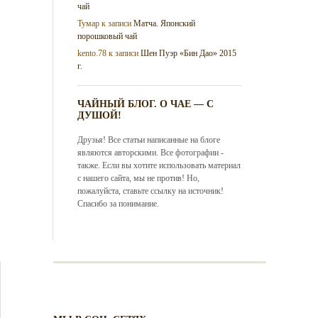
чай
Тумар
к записи
Матча. Японский
порошковый чай
kento.78
к записи
Шен Пуэр «Бин Дао» 2015
г.
ЧАЙНЫЙ БЛОГ. О ЧАЕ — С
ДУШОЙ!
Друзья! Все статьи написанные на блоге
являются авторскими. Все фотографии -
также. Если вы хотите использовать материал
с нашего сайта, мы не против! Но,
пожалуйста, ставьте ссылку на источник!
Спасибо за понимание.