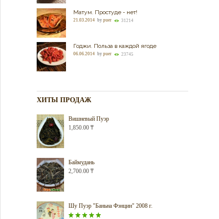
Матум. Простуде - нет!
21.03.2014
by
puer
31214
Годжи. Польза в каждой ягоде
06.06.2014
by
puer
23745
ХИТЫ ПРОДАЖ
Вишневый Пуэр
1,850.00
₸
Баймудань
2,700.00
₸
Шу Пуэр "Баньна Фэнцин" 2008 г.