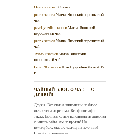
Ольга
к записи
Отзывы
puer
к записи
Матча. Японский порошковый
чай
pavelgvozdb
к записи
Матча. Японский
порошковый чай
puer
к записи
Матча. Японский порошковый
чай
Тумар
к записи
Матча. Японский
порошковый чай
kento.78
к записи
Шен Пуэр «Бин Дао» 2015
г.
ЧАЙНЫЙ БЛОГ. О ЧАЕ — С
ДУШОЙ!
Друзья! Все статьи написанные на блоге
являются авторскими. Все фотографии -
также. Если вы хотите использовать материал
с нашего сайта, мы не против! Но,
пожалуйста, ставьте ссылку на источник!
Спасибо за понимание.