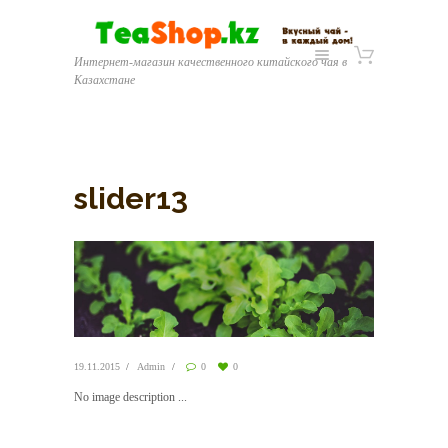
Интернет-магазин качественного китайского чая в
Казахстане
slider13
19.11.2015
Admin
0
0
No image description ...