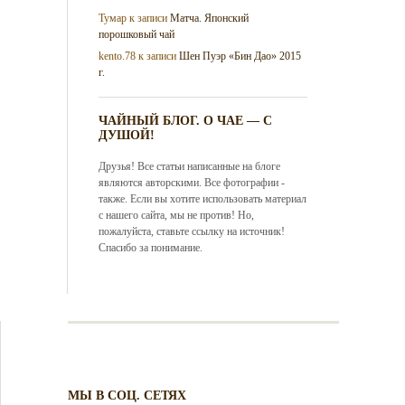
Тумар
к записи
Матча. Японский
порошковый чай
kento.78
к записи
Шен Пуэр «Бин Дао» 2015
г.
ЧАЙНЫЙ БЛОГ. О ЧАЕ — С
ДУШОЙ!
Друзья! Все статьи написанные на блоге
являются авторскими. Все фотографии -
также. Если вы хотите использовать материал
с нашего сайта, мы не против! Но,
пожалуйста, ставьте ссылку на источник!
Спасибо за понимание.
МЫ В СОЦ. СЕТЯХ