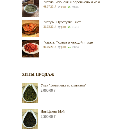
Матча. Японский порошковый чай
08.07.2017
by
puer
40685
Матум. Простуде - нет!
21.03.2014
by
puer
31218
Годжи. Польза в каждой ягоде
06.06.2014
by
puer
23752
ХИТЫ ПРОДАЖ
Улун "Земляника со сливками"
2,000.00
₸
Инь Цзюнь Мэй
2,500.00
₸