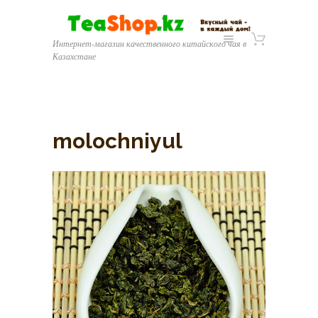
Интернет-магазин качественного китайского чая в
Казахстане
molochniyul