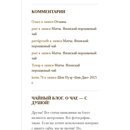
КОММЕНТАРИИ
Ольга
к записи
Отзывы
puer
к записи
Матча. Японский порошковый
чай
pavelgvozdb
к записи
Матча. Японский
порошковый чай
puer
к записи
Матча. Японский порошковый
чай
Тумар
к записи
Матча. Японский
порошковый чай
kento.78
к записи
Шен Пуэр «Бин Дао» 2015
г.
ЧАЙНЫЙ БЛОГ. О ЧАЕ — С
ДУШОЙ!
Друзья! Все статьи написанные на блоге
являются авторскими. Все фотографии -
также. Если вы хотите использовать материал
с нашего сайта, мы не против! Но,