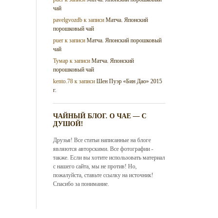
чай
pavelgvozdb
к записи
Матча. Японский
порошковый чай
puer
к записи
Матча. Японский порошковый
чай
Тумар
к записи
Матча. Японский
порошковый чай
kento.78
к записи
Шен Пуэр «Бин Дао» 2015
г.
ЧАЙНЫЙ БЛОГ. О ЧАЕ — С
ДУШОЙ!
Друзья! Все статьи написанные на блоге
являются авторскими. Все фотографии -
также. Если вы хотите использовать материал
с нашего сайта, мы не против! Но,
пожалуйста, ставьте ссылку на источник!
Спасибо за понимание.