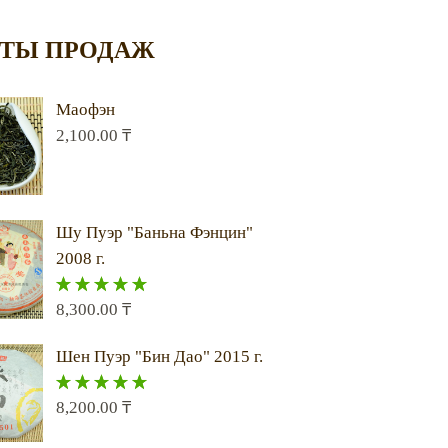
ТЫ ПРОДАЖ
Маофэн
2,100.00
₸
Шу Пуэр "Баньна Фэнцин"
2008 г.
8,300.00
₸
Оценка
5.00
из 5
Шен Пуэр "Бин Дао" 2015 г.
8,200.00
₸
Оценка
5.00
из 5