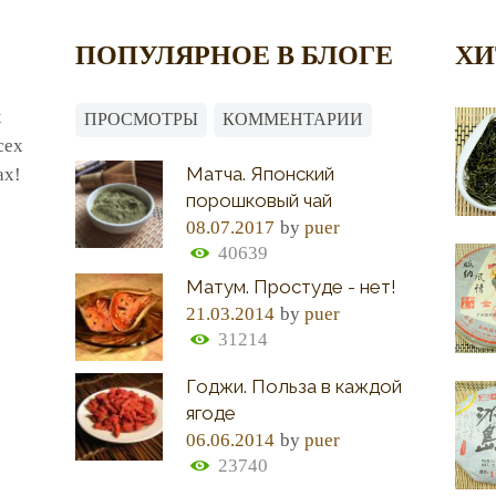
ПОПУЛЯРНОЕ В БЛОГЕ
ХИ
х
ПРОСМОТРЫ
КОММЕНТАРИИ
сех
Матча. Японский
ах!
порошковый чай
08.07.2017
by
puer
40639
Матум. Простуде - нет!
21.03.2014
by
puer
31214
Годжи. Польза в каждой
ягоде
06.06.2014
by
puer
23740