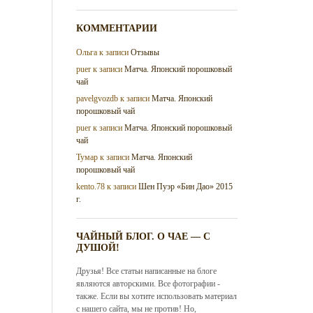
КОММЕНТАРИИ
Ольга
к записи
Отзывы
puer
к записи
Матча. Японский порошковый
чай
pavelgvozdb
к записи
Матча. Японский
порошковый чай
puer
к записи
Матча. Японский порошковый
чай
Тумар
к записи
Матча. Японский
порошковый чай
kento.78
к записи
Шен Пуэр «Бин Дао» 2015
г.
ЧАЙНЫЙ БЛОГ. О ЧАЕ — С
ДУШОЙ!
Друзья! Все статьи написанные на блоге
являются авторскими. Все фотографии -
также. Если вы хотите использовать материал
с нашего сайта, мы не против! Но,