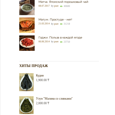
Матча. Японский порошковый чай
08.07.2017
by
puer
40680
Матум. Простуде - нет!
21.03.2014
by
puer
31218
Годжи. Польза в каждой ягоде
06.06.2014
by
puer
23750
ХИТЫ ПРОДАЖ
Кудин
1,900.00
₸
Улун "Малина со сливками"
2,000.00
₸