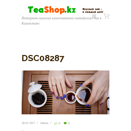
Интернет-магазин качественного китайского чая в
Казахстане
DSC08287
28.01.2017
Admin
0
0