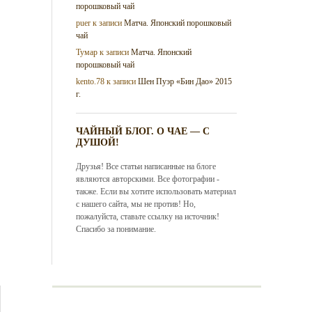
порошковый чай
puer
к записи
Матча. Японский порошковый
чай
Тумар
к записи
Матча. Японский
порошковый чай
kento.78
к записи
Шен Пуэр «Бин Дао» 2015
г.
ЧАЙНЫЙ БЛОГ. О ЧАЕ — С
ДУШОЙ!
Друзья! Все статьи написанные на блоге
являются авторскими. Все фотографии -
также. Если вы хотите использовать материал
с нашего сайта, мы не против! Но,
пожалуйста, ставьте ссылку на источник!
Спасибо за понимание.