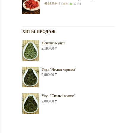
06.06.2014
by
puer
23748
ХИТЫ ПРОДАЖ
Женьшень улун
2,100.00
₸
Улун "Лесная черника"
2,000.00
₸
Улун "Спелый ананас"
2,000.00
₸