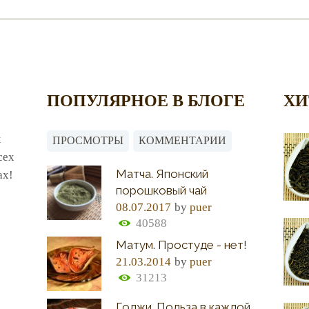
ПОПУЛЯРНОЕ В БЛОГЕ
ХИ
х
ПРОСМОТРЫ
КОММЕНТАРИИ
сех
Матча. Японский
ах!
порошковый чай
08.07.2017
by
puer
40588
Матум. Простуде - нет!
21.03.2014
by
puer
31213
Годжи. Польза в каждой