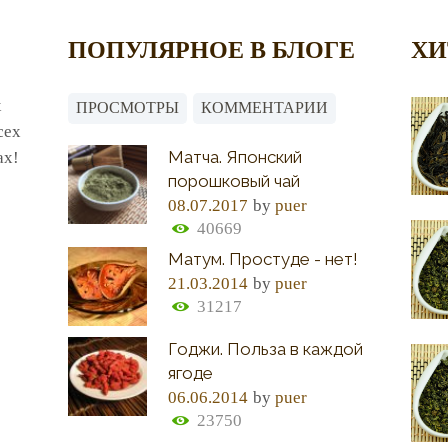
ПОПУЛЯРНОЕ В БЛОГЕ
ХИ
х
ПРОСМОТРЫ
КОММЕНТАРИИ
сех
Матча. Японский
ах!
порошковый чай
08.07.2017
by
puer
40669
Матум. Простуде - нет!
21.03.2014
by
puer
31217
Годжи. Польза в каждой
ягоде
06.06.2014
by
puer
23750