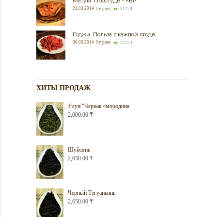
Матум. Простуде - нет!
21.03.2014
by
puer
31220
Годжи. Польза в каждой ягоде
06.06.2014
by
puer
23754
ХИТЫ ПРОДАЖ
Улун "Черная смородина"
2,000.00
₸
Шуйсянь
2,650.00
₸
Черный Тегуаньинь
2,650.00
₸