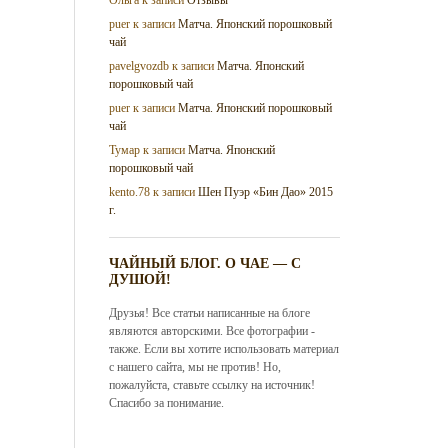
puer
к записи
Матча. Японский порошковый
чай
pavelgvozdb
к записи
Матча. Японский
порошковый чай
puer
к записи
Матча. Японский порошковый
чай
Тумар
к записи
Матча. Японский
порошковый чай
kento.78
к записи
Шен Пуэр «Бин Дао» 2015
г.
ЧАЙНЫЙ БЛОГ. О ЧАЕ — С
ДУШОЙ!
Друзья! Все статьи написанные на блоге
являются авторскими. Все фотографии -
также. Если вы хотите использовать материал
с нашего сайта, мы не против! Но,
пожалуйста, ставьте ссылку на источник!
Спасибо за понимание.