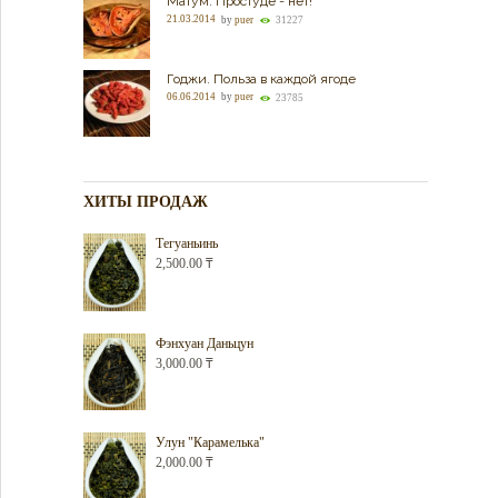
Матум. Простуде - нет!
21.03.2014
by
puer
31227
Годжи. Польза в каждой ягоде
06.06.2014
by
puer
23785
ХИТЫ ПРОДАЖ
Тегуаньинь
2,500.00
₸
Фэнхуан Даньцун
3,000.00
₸
Улун "Карамелька"
2,000.00
₸