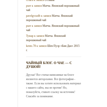
puer
к записи
Матча. Японский порошковый
чай
pavelgvozdb
к записи
Матча. Японский
порошковый чай
puer
к записи
Матча. Японский порошковый
чай
Тумар
к записи
Матча. Японский
порошковый чай
kento.78
к записи
Шен Пуэр «Бин Дао» 2015
г.
ЧАЙНЫЙ БЛОГ. О ЧАЕ — С
ДУШОЙ!
Друзья! Все статьи написанные на блоге
являются авторскими. Все фотографии -
также. Если вы хотите использовать материал
с нашего сайта, мы не против! Но,
пожалуйста, ставьте ссылку на источник!
Спасибо за понимание.