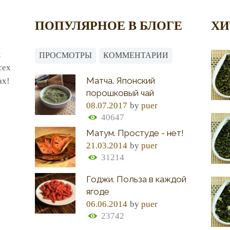
ПОПУЛЯРНОЕ В БЛОГЕ
ХИ
х
ПРОСМОТРЫ
КОММЕНТАРИИ
сех
Матча. Японский
ах!
порошковый чай
08.07.2017
by
puer
40647
Матум. Простуде - нет!
21.03.2014
by
puer
31214
Годжи. Польза в каждой
ягоде
06.06.2014
by
puer
23742