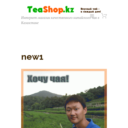
Интернет-магазин качественного китайского чая в
Казахстане
new1