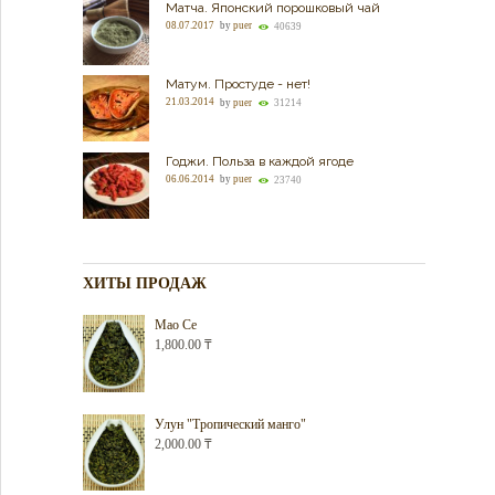
Матча. Японский порошковый чай
08.07.2017
by
puer
40639
Матум. Простуде - нет!
21.03.2014
by
puer
31214
Годжи. Польза в каждой ягоде
06.06.2014
by
puer
23740
ХИТЫ ПРОДАЖ
Мао Се
1,800.00
₸
Улун "Тропический манго"
2,000.00
₸