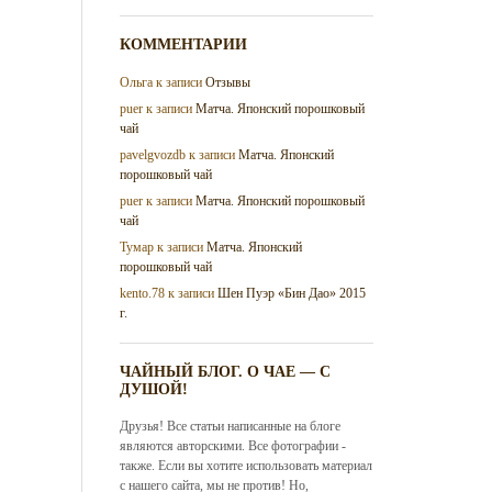
КОММЕНТАРИИ
Ольга
к записи
Отзывы
puer
к записи
Матча. Японский порошковый
чай
pavelgvozdb
к записи
Матча. Японский
порошковый чай
puer
к записи
Матча. Японский порошковый
чай
Тумар
к записи
Матча. Японский
порошковый чай
kento.78
к записи
Шен Пуэр «Бин Дао» 2015
г.
ЧАЙНЫЙ БЛОГ. О ЧАЕ — С
ДУШОЙ!
Друзья! Все статьи написанные на блоге
являются авторскими. Все фотографии -
также. Если вы хотите использовать материал
с нашего сайта, мы не против! Но,