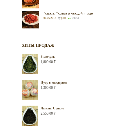
Годжи. Польза в каждой ягоде
06.06.2014
by
puer
23754
ХИТЫ ПРОДАЖ
Билочунь
1,800.00
₸
Пуэр в мандарине
1,300.00
₸
Лапсанг Сушонг
2,550.00
₸