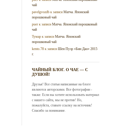
чай
pavelgvozdb
к записи
Матча. Японский
порошковый чай
puer
к записи
Матча. Японский порошковый
чай
Тумар
к записи
Матча. Японский
порошковый чай
kento.78
к записи
Шен Пуэр «Бин Дао» 2015
г.
ЧАЙНЫЙ БЛОГ. О ЧАЕ — С
ДУШОЙ!
Друзья! Все статьи написанные на блоге
являются авторскими. Все фотографии -
также. Если вы хотите использовать материал
с нашего сайта, мы не против! Но,
пожалуйста, ставьте ссылку на источник!
Спасибо за понимание.