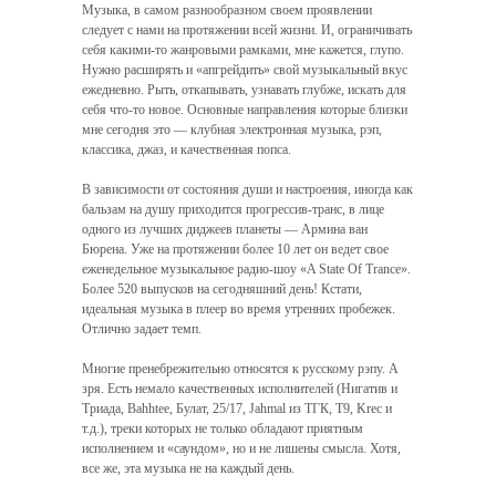
Музыка, в самом разнообразном своем проявлении
следует с нами на протяжении всей жизни. И, ограничивать
себя какими-то жанровыми рамками, мне кажется, глупо.
Нужно расширять и «апгрейдить» свой музыкальный вкус
ежедневно. Рыть, откапывать, узнавать глубже, искать для
себя что-то новое. Основные направления которые близки
мне сегодня это — клубная электронная музыка, рэп,
классика, джаз, и качественная попса.
В зависимости от состояния души и настроения, иногда как
бальзам на душу приходится прогрессив-транс, в лице
одного из лучших диджеев планеты — Армина ван
Бюрена. Уже на протяжении более 10 лет он ведет свое
еженедельное музыкальное радио-шоу «A State Of Trance».
Более 520 выпусков на сегодняшний день! Кстати,
идеальная музыка в плеер во время утренних пробежек.
Отлично задает темп.
Многие пренебрежительно относятся к русскому рэпу. А
зря. Есть немало качественных исполнителей (Нигатив и
Триада, Bahhtee, Булат, 25/17, Jahmal из ТГК, Т9, Krec и
т.д.), треки которых не только обладают приятным
исполнением и «саундом», но и не лишены смысла. Хотя,
все же, эта музыка не на каждый день.