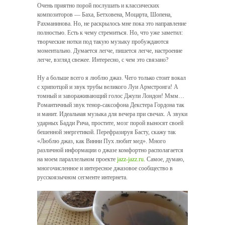
Очень приятно порой послушать и классических
композиторов — Баха, Бетховена, Моцарта, Шопена,
Рахманинова. Но, не раскрылось мне пока это направление
полностью. Есть к чему стремиться. Но, что уже заметил:
творческие нотки под такую музыку пробуждаются
моментально. Думается легче, пишется легче, настроение
легче, взгляд свежее. Интересно, с чем это связано?
Ну а больше всего я люблю джаз. Чего только стоит вокал
с хрипотцой и звук трубы великого Луи Армстронга! А
томный и завораживающий голос Джули Лондон! Ммм…
Романтичный звук тенор-саксофона Декстера Гордона так
и манит. Идеальная музыка для вечера при свечах. А звуки
ударных Бадди Рича, простите, мозг порой выносят своей
бешенной энергетикой. Перефразируя Басту, скажу так
«Люблю джаз, как Винни Пух любит мед». Много
различной информации о джазе комфортно располагается
на моем параллельном проекте
jazz-jazz.ru
. Самое, думаю,
многочисленное и интересное джазовое сообщество в
русскоязычном сегменте интернета.