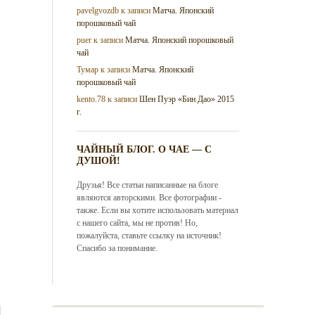
pavelgvozdb
к записи
Матча. Японский
порошковый чай
puer
к записи
Матча. Японский порошковый
чай
Тумар
к записи
Матча. Японский
порошковый чай
kento.78
к записи
Шен Пуэр «Бин Дао» 2015
г.
ЧАЙНЫЙ БЛОГ. О ЧАЕ — С
ДУШОЙ!
Друзья! Все статьи написанные на блоге
являются авторскими. Все фотографии -
также. Если вы хотите использовать материал
с нашего сайта, мы не против! Но,
пожалуйста, ставьте ссылку на источник!
Спасибо за понимание.