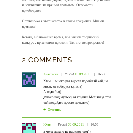
и ненавязчивым пряным ароматом. Освежает и
приободряет.
Оставлю-ка я этот напиток в своем «рационе». Мне он
нравится!
Кстати, в ближайшее время, мы начнем творческий
конкурс с приятными призами. Так что, не пропустите!
2 COMMENTS
Анастасия
Posted
10.09.2011
16:27
Хмм… много раз видела подобный чай, но
никак не соберусь купить)
А надо бы))
думаю под музыку от группы Мельница этот
чай подойдет просто идеально)
Ответить
Юлия
Posted
30.09.2011
10:55
а меня лапачо не вдохновляет))