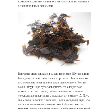
южноамериканских клиниках этот напиток применяется в
лечении больных лейкемией.
Выглядит он не так красиво, как, например, Шуйсянь или
Баймудань; но и не лишен своей прелести. Этакие плоские
измельченные деревяшечки, коричневого цвета. Чем не
какая-нибудь кора дуба? Заваривать его следует так:
вскипятить 1 литр воды, добавить несколько столовых
ложек лапачо и варить на медленном огне минут 15. Пить
его можно не только в горячем, но и в холодном виде, что
приносит не меньшее удовольствие. Обладает легким
мятным, слегка вяжущим, вкусом с небольшой горчинкой