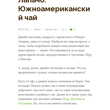
Южноамерикански
й чай
08.09.2011
Admin
Другие чаи
2
0
Давайте мысленно, ненадолго, перенесемся в Южную
Америку, дамы и господа. Прибыли мы сюда неспроста, а
затем, чтобы попробовать новый и пока неизвестный мне
(нам) напиток — лапачо.
Изготавливается он из коры
дерева lapacho tecome, произрастающего в Аргентине, Перу
и Мексике.
А, между делом, давайте поговорим о музыке. Что вы
предпочитаете слушать, и какая музыка вам нравится?
Басту и Гуфа, в данном вопросе упоминать не будем. Они
молодцы. Немало делают, как в плане популяризации
добротного «русского рэпа», так и в плане популяризации
качественного китайского чая. Далеко не в одном треке они
упоминают уже многими любимые
Пуэр
,
Дахунпао
и
Тегуаньинь
. Но, что-то мы немного отвлеклись.