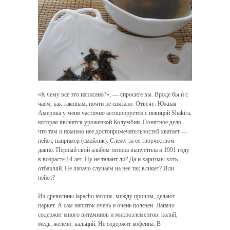
«К чему все это написано?», — спросите вы. Вроде бы и с
чаем, как таковым, почти не связано. Отвечу: Южная
Америка у меня частично ассоциируется с певицой Shakira,
которая является уроженкой Колумбии. Понятное дело,
что там и помимо нее достопримечательностей хватает —
пейот, например (смайлик). Слежу за ее творчеством
давно. Первый свой альбом певица выпустила в 1991 году
в возрасте 14 лет. Ну не талант ли? Да и харизмы хоть
отбавляй. Не лапачо случаем на нее так влияет? Или
пейот?
Из древесины lapacho tecome, между прочим, делают
паркет. А сам напиток очень и очень полезен. Лапачо
содержит много витаминов и микроэлементов: калий,
медь, железо, кальций. Не содержит кофеина. В