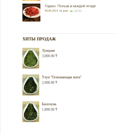
Годжи. Польза в каждой ягоде
06.06.2014
by
puer
23753
ХИТЫ ПРОДАЖ
Лунцзин
3,000.00
₸
Улун "Освежающая мята"
2,000.00
₸
Билочунь
1,800.00
₸