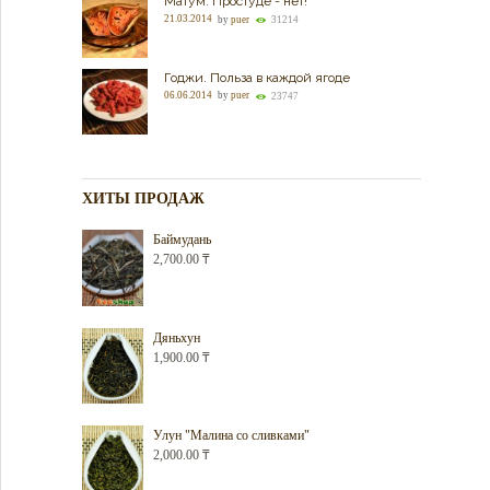
Матум. Простуде - нет!
21.03.2014
by
puer
31214
Годжи. Польза в каждой ягоде
06.06.2014
by
puer
23747
ХИТЫ ПРОДАЖ
Баймудань
2,700.00
₸
Дяньхун
1,900.00
₸
Улун "Малина со сливками"
2,000.00
₸