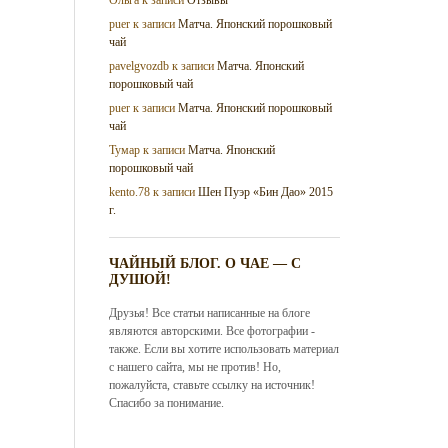
puer
к записи
Матча. Японский порошковый
чай
pavelgvozdb
к записи
Матча. Японский
порошковый чай
puer
к записи
Матча. Японский порошковый
чай
Тумар
к записи
Матча. Японский
порошковый чай
kento.78
к записи
Шен Пуэр «Бин Дао» 2015
г.
ЧАЙНЫЙ БЛОГ. О ЧАЕ — С
ДУШОЙ!
Друзья! Все статьи написанные на блоге
являются авторскими. Все фотографии -
также. Если вы хотите использовать материал
с нашего сайта, мы не против! Но,
пожалуйста, ставьте ссылку на источник!
Спасибо за понимание.