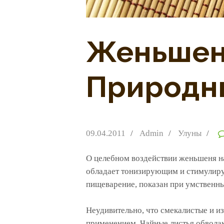
Женьшень
Природн
09.04.2011
Admin
Улуны
О целебном воздействии женьшеня н
обладает тонизирующим и стимулиру
пищеварение, показан при умственны
Неудивительно, что смекалистые и и
применением. Чайные листья обвола