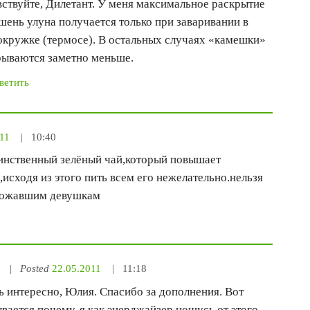
ствуйте, Дилетант. У меня максимальное раскрытие
ень улуна получается только при заваривании в
окружке (термосе). В остальных случаях «камешки»
рываются заметно меньше.
ветить
11
10:40
инственный зелёный чай,который повышает
исходя из этого пить всем его нежелательно.нельзя
рожавшим девушкам
Posted
22.05.2011
11:18
 интересно, Юлия. Спасибо за дополнения. Вот
вается почему, я как энерджайзер ношусь от этого