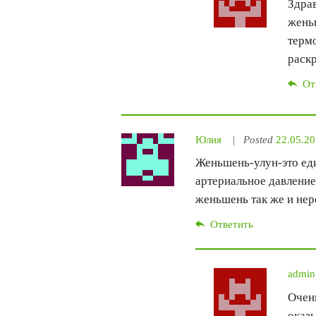
Здрав
женьш
терм
раск
От
Юлия
Posted
22.05.20
Женьшень-улун-это ед
артериальное давление,
женьшень так же и не
Ответить
admin
Очень
оказы