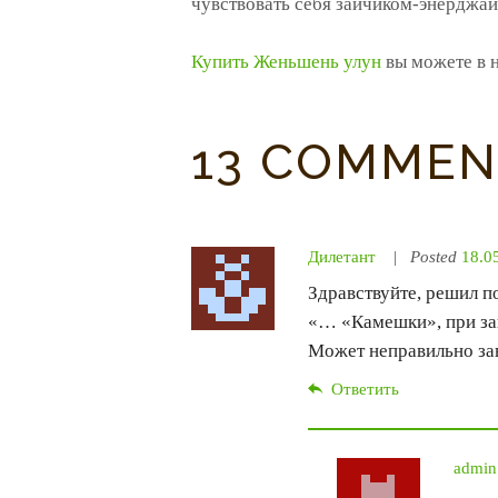
чувствовать себя зайчиком-энерджайз
Купить Женьшень улун
вы можете в н
13 COMMEN
Дилетант
Posted
18.0
Здравствуйте, решил п
«… «Камешки», при зав
Может неправильно за
Ответить
admin