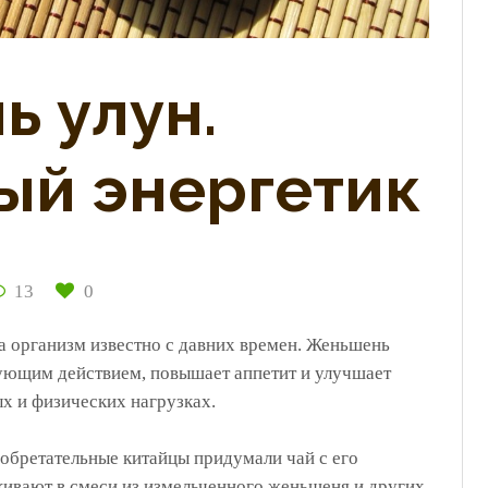
 улун.
ый энергетик
13
0
а организм известно с давних времен. Женьшень
ющим действием, повышает аппетит и улучшает
х и физических нагрузках.
зобретательные китайцы придумали чай с его
кивают в смеси из измельченного женьшеня и других