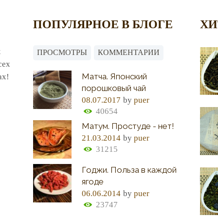
ПОПУЛЯРНОЕ В БЛОГЕ
ХИ
х
ПРОСМОТРЫ
КОММЕНТАРИИ
сех
Матча. Японский
ах!
порошковый чай
08.07.2017
by
puer
40654
Матум. Простуде - нет!
21.03.2014
by
puer
31215
Годжи. Польза в каждой
ягоде
06.06.2014
by
puer
23747