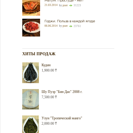
Матум. Простуде - нет!
21.03.2014
by
puer
31223
Годжи. Польза в каждой ягоде
06.06.2014
by
puer
23761
ХИТЫ ПРОДАЖ
Кудин
1,900.00
₸
Шу Пуэр "Бин Дао" 2008 г.
7,500.00
₸
Улун "Тропический манго"
2,000.00
₸