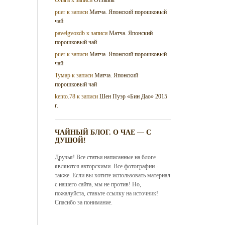
puer
к записи
Матча. Японский порошковый
чай
pavelgvozdb
к записи
Матча. Японский
порошковый чай
puer
к записи
Матча. Японский порошковый
чай
Тумар
к записи
Матча. Японский
порошковый чай
kento.78
к записи
Шен Пуэр «Бин Дао» 2015
г.
ЧАЙНЫЙ БЛОГ. О ЧАЕ — С
ДУШОЙ!
Друзья! Все статьи написанные на блоге
являются авторскими. Все фотографии -
также. Если вы хотите использовать материал
с нашего сайта, мы не против! Но,
пожалуйста, ставьте ссылку на источник!
Спасибо за понимание.