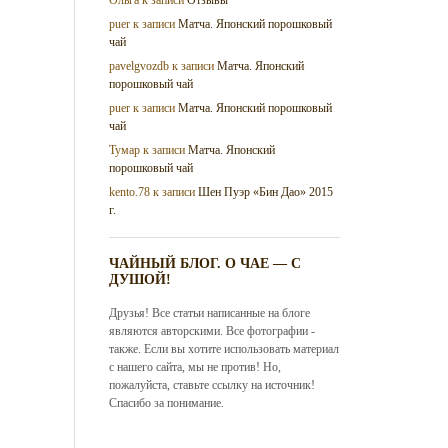
puer
к записи
Матча. Японский порошковый
чай
pavelgvozdb
к записи
Матча. Японский
порошковый чай
puer
к записи
Матча. Японский порошковый
чай
Тумар
к записи
Матча. Японский
порошковый чай
kento.78
к записи
Шен Пуэр «Бин Дао» 2015
г.
ЧАЙНЫЙ БЛОГ. О ЧАЕ — С
ДУШОЙ!
Друзья! Все статьи написанные на блоге
являются авторскими. Все фотографии -
также. Если вы хотите использовать материал
с нашего сайта, мы не против! Но,
пожалуйста, ставьте ссылку на источник!
Спасибо за понимание.