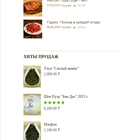
Матум. Простуде - нет!
21.03.2014
by
puer
31219
Годжи. Польза в каждой ягоде
06.06.2014
by
puer
23754
ХИТЫ ПРОДАЖ
Улун "Спелый ананас"
2,000.00
₸
Шен Пуэр "Бин Дао" 2015 г.
Оценка
8,200.00
5.00
₸
из 5
Маофэн
2,100.00
₸