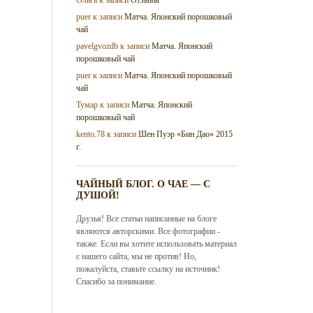
puer
к записи
Матча. Японский порошковый
чай
pavelgvozdb
к записи
Матча. Японский
порошковый чай
puer
к записи
Матча. Японский порошковый
чай
Тумар
к записи
Матча. Японский
порошковый чай
kento.78
к записи
Шен Пуэр «Бин Дао» 2015
г.
ЧАЙНЫЙ БЛОГ. О ЧАЕ — С
ДУШОЙ!
Друзья! Все статьи написанные на блоге
являются авторскими. Все фотографии -
также. Если вы хотите использовать материал
с нашего сайта, мы не против! Но,
пожалуйста, ставьте ссылку на источник!
Спасибо за понимание.