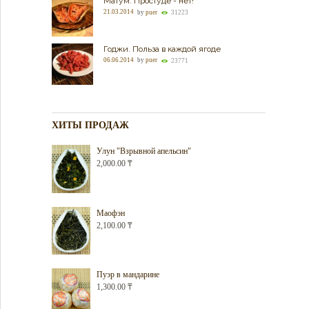
Матум. Простуде - нет!
21.03.2014
by
puer
31223
Годжи. Польза в каждой ягоде
06.06.2014
by
puer
23771
ХИТЫ ПРОДАЖ
Улун "Взрывной апельсин"
2,000.00
₸
Маофэн
2,100.00
₸
Пуэр в мандарине
1,300.00
₸