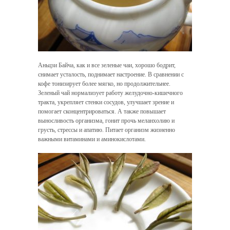
Аньцзи Байча, как и все зеленые чаи, хорошо бодрит,
снимает усталость, поднимает настроение. В сравнении с
кофе тонизирует более мягко, но продолжительнее.
Зеленый чай нормализует работу желудочно-кишечного
тракта, укрепляет стенки сосудов, улучшает зрение и
помогает сконцентрироваться. А также повышает
выносливость организма, гонит прочь меланхолию и
грусть, стрессы и апатию. Питает организм жизненно
важными витаминами и аминокислотами.