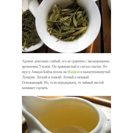
Аромат довольно слабый, его не сравнить с насыщенными
ароматами Улунов. Он травянистый и слегка сластит. По
вкусу Аньцзи Байча похож на
Маофэн
и вышеупомянутый
Лунцзин. Легкий и тонкий. Летний и нежный.
Освежающий. Но, если передержать, то чайный настой
начинает горчить.