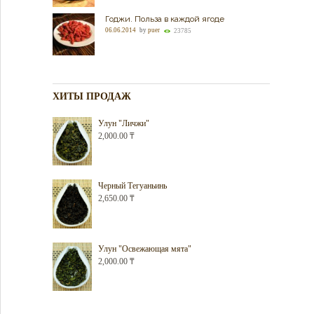
Годжи. Польза в каждой ягоде
06.06.2014
by
puer
23785
ХИТЫ ПРОДАЖ
Улун "Личжи"
2,000.00
₸
Черный Тегуаньинь
2,650.00
₸
Улун "Освежающая мята"
2,000.00
₸