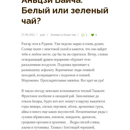
Белый или зеленый
чай?
27.06.2012
puer
Зеленые и белые чаи
1
0
Разгар лета в Рудном. Уже неделю жарко и очень душно.
Солнце палит с неистовой силой и кажется, что оно найдет
тебя в любом месте, где бы ты ни спрятался.
Ветер, словно
огнедышащий дракон порционно обдувает тело
раскаленным воздухом. Подошва прилипает к
размякшему асфальту. Коричневые люди ленивой
походкой, возвращаются с водоемов и пляжей.
Мороженое. Прохладительные напитки. Все идет на ура!
В такую погоду невольно вспоминается теплый Ташкент.
Фруктовое изобилие и овощной рай. Заполненные до
отвала базары, будто вот-вот лопнут и наружу выкатятся
горы инжира, спелых персиков, яблок, ароматных груш,
айвы и много еще каких вкусностей. Нескончаемые ряды с
сухими абрикосами, изюмом, миндалем, арахисом,
грецкими орехами и цукатами… Ведра спелой сливы,
алычи и тутовника. Тазики с блестящей черешней,