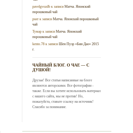
pavelgvozdb
к записи
Матча. Японский
порошковый чай
puer
к записи
Матча. Японский порошковый
чай
Тумар
к записи
Матча. Японский
порошковый чай
kento.78
к записи
Шен Пуэр «Бин Дао» 2015
г.
ЧАЙНЫЙ БЛОГ. О ЧАЕ — С
ДУШОЙ!
Друзья! Все статьи написанные на блоге
являются авторскими. Все фотографии -
также. Если вы хотите использовать материал
с нашего сайта, мы не против! Но,
пожалуйста, ставьте ссылку на источник!
Спасибо за понимание.