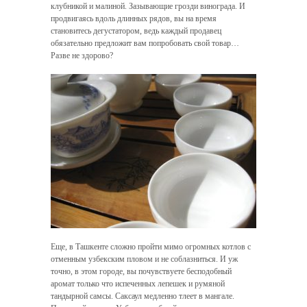
клубникой и малиной. Зазывающие грозди винограда. И
продвигаясь вдоль длинных рядов, вы на время
становитесь дегустатором, ведь каждый продавец
обязательно предложит вам попробовать свой товар…
Разве не здорово?
Еще, в Ташкенте сложно пройти мимо огромных котлов с
отменным узбекским пловом и не соблазниться. И уж
точно, в этом городе, вы почувствуете бесподобный
аромат только что испеченных лепешек и румяной
тандырной самсы. Саксаул медленно тлеет в мангале.