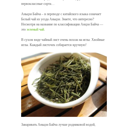
первоклассные сорта…
Аньцзи Байча – в переводе с китайского языка означает
Белый чай из уезда Аньцзи. Знаете, что интересно?
Несмотря на название по классификации Анцзи Байча —
это
зеленый чай
.
В сухом виде чайный лист очень похож на иглы. Хвойные
иглы. Каждый листочек собирается вручную!
Заваривать Аньцзи Байча лучше родниковой водой,