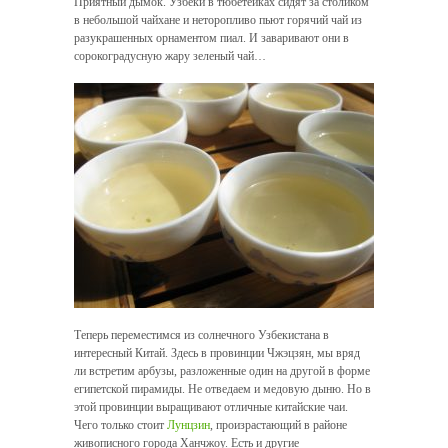
Приятный дымок. Узбеки в тюбетейках сидят за столиком
в небольшой чайхане и неторопливо пьют горячий чай из
разукрашенных орнаментом пиал. И заваривают они в
сорокоградусную жару зеленый чай…
Теперь переместимся из солнечного Узбекистана в
интересный Китай. Здесь в провинции Чжэцзян, мы вряд
ли встретим арбузы, разложенные один на другой в форме
египетской пирамиды. Не отведаем и медовую дыню. Но в
этой провинции выращивают отличные китайские чаи.
Чего только стоит
Лунцзин
, произрастающий в районе
живописного города Ханчжоу. Есть и другие