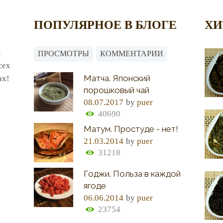
ПОПУЛЯРНОЕ В БЛОГЕ
ХИ
х
ПРОСМОТРЫ
КОММЕНТАРИИ
сех
Матча. Японский
ах!
порошковый чай
08.07.2017
by
puer
40690
Матум. Простуде - нет!
21.03.2014
by
puer
31218
Годжи. Польза в каждой
ягоде
06.06.2014
by
puer
23754